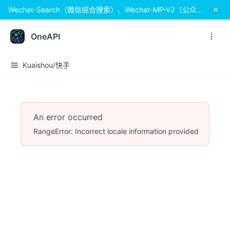
Wechat-Search（微信综合搜索）、Wechat-MP-V2（公众号）系列、Wechat-Channels-V2（视频号）系列 全新上线！更快、更稳定！
OneAPI
Kuaishou/快手
An error occurred
RangeError: Incorrect locale information provided