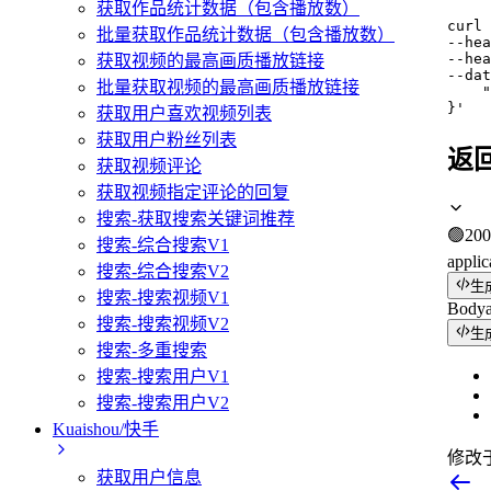
获取作品统计数据（包含播放数）
curl
批量获取作品统计数据（包含播放数）
--hea
--hea
获取视频的最高画质播放链接
--dat
批量获取视频的最高画质播放链接
    "
}'
获取用户喜欢视频列表
获取用户粉丝列表
返
获取视频评论
获取视频指定评论的回复
搜索-获取搜索关键词推荐
🟢
200
搜索-综合搜索V1
applic
搜索-综合搜索V2
生
搜索-搜索视频V1
Body
搜索-搜索视频V2
生
搜索-多重搜索
搜索-搜索用户V1
搜索-搜索用户V2
Kuaishou/快手
修改
获取用户信息