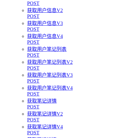
POST
获取用户信息V2
POST
获取用户信息V3
POST
获取用户信息V4
POST
获取用户笔记列表
POST
获取用户笔记列表V2
POST
获取用户笔记列表V3
POST
获取用户笔记列表V4
POST
获取笔记详情
POST
获取笔记详情V2
POST
获取笔记详情V4
POST