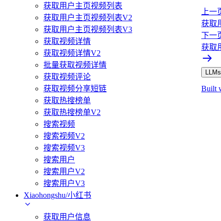
获取用户主页视频列表
上一
获取用户主页视频列表V2
获取
获取用户主页视频列表V3
下一
获取视频详情
获取
获取视频详情V2
批量获取视频详情
LLMs.
获取视频评论
获取视频分享短链
Built 
获取热搜榜单
获取热搜榜单V2
搜索视频
搜索视频V2
搜索视频V3
搜索用户
搜索用户V2
搜索用户V3
Xiaohongshu/小红书
获取用户信息