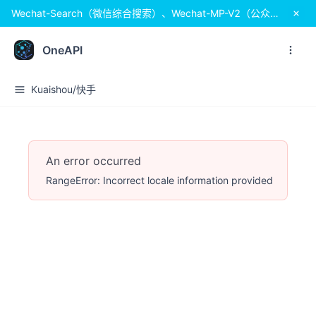
Wechat-Search（微信综合搜索）、Wechat-MP-V2（公众号）系列、Wechat-Channels-V2（视频号）系列 全新上线！更快、更稳定！
OneAPI
Kuaishou/快手
An error occurred
RangeError: Incorrect locale information provided