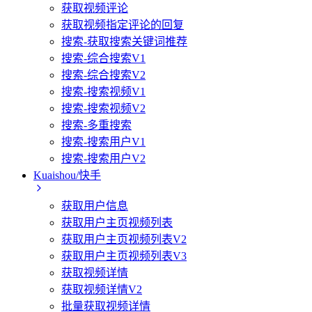
获取视频评论
获取视频指定评论的回复
搜索-获取搜索关键词推荐
搜索-综合搜索V1
搜索-综合搜索V2
搜索-搜索视频V1
搜索-搜索视频V2
搜索-多重搜索
搜索-搜索用户V1
搜索-搜索用户V2
Kuaishou/快手
获取用户信息
获取用户主页视频列表
获取用户主页视频列表V2
获取用户主页视频列表V3
获取视频详情
获取视频详情V2
批量获取视频详情