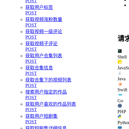
POST
获取用户标签
POST
获取视频涨粉数量
POST
获取视频一级评论
POST
请
获取视频子评论
POST
获取用户合集列表
Shell
POST
获取合集信息
JavaSc
POST
Java
获取合集下的视频列表
POST
Swift
搜索用户指定的作品
POST
Go
获取用户喜欢的作品列表
POST
PHP
获取用户短剧集
POST
Pytho
获取短剧集详细信息