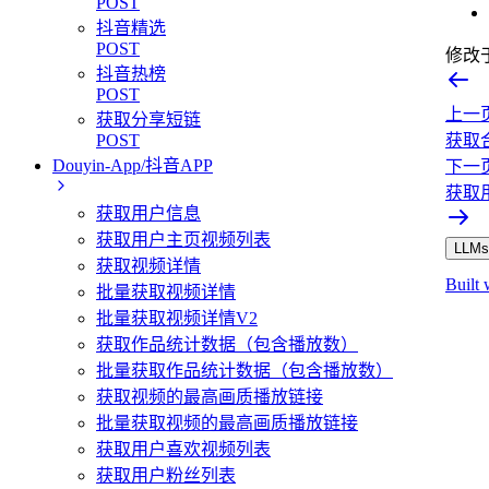
POST
抖音精选
POST
修改
抖音热榜
POST
上一
获取分享短链
POST
获取
Douyin-App/抖音APP
下一
获取
获取用户信息
获取用户主页视频列表
LLMs.
获取视频详情
Built 
批量获取视频详情
批量获取视频详情V2
获取作品统计数据（包含播放数）
批量获取作品统计数据（包含播放数）
获取视频的最高画质播放链接
批量获取视频的最高画质播放链接
获取用户喜欢视频列表
获取用户粉丝列表