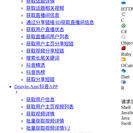
获取话题详情
获取话题相关视频
HTT
获取直播间信息
C
通过分享链接/ID获取直播间信息
获取用户直播状态
C#
获取直播间用户列表
Objec
获取用户主页分享短链
获取视频分享短链
Ruby
搜索长尾关键词
抖音精选
OCam
抖音热榜
Dart
获取分享短链
Douyin-App/抖音APP
R
获取用户信息
请求
获取用户主页视频列表
Shell
JavaSc
获取视频详情
Java
批量获取视频详情
Swift
批量获取视频详情V2