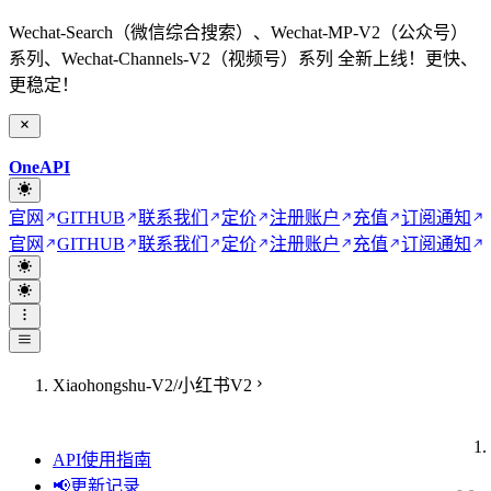
Wechat-Search（微信综合搜索）、Wechat-MP-V2（公众号）
系列、Wechat-Channels-V2（视频号）系列 全新上线！更快、
更稳定！
OneAPI
官网
GITHUB
联系我们
定价
注册账户
充值
订阅通知
官网
GITHUB
联系我们
定价
注册账户
充值
订阅通知
Xiaohongshu-V2/小红书V2
API使用指南
📢更新记录