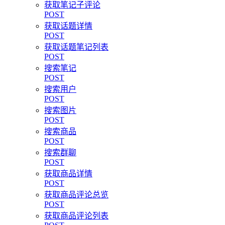
获取笔记子评论
POST
获取话题详情
POST
获取话题笔记列表
POST
搜索笔记
POST
搜索用户
POST
搜索图片
POST
搜索商品
POST
搜索群聊
POST
获取商品详情
POST
获取商品评论总览
POST
获取商品评论列表