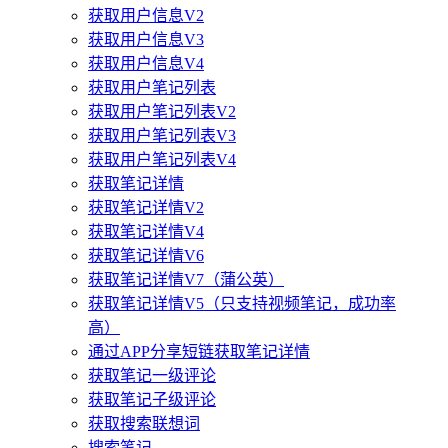
获取用户信息V2
获取用户信息V3
获取用户信息V4
获取用户笔记列表
获取用户笔记列表V2
获取用户笔记列表V3
获取用户笔记列表V4
获取笔记详情
获取笔记详情V2
获取笔记详情V4
获取笔记详情V6
获取笔记详情V7（蒲公英）
获取笔记详情V5（只支持视频笔记，成功率
高）
通过APP分享短链获取笔记详情
获取笔记一级评论
获取笔记子级评论
获取搜索联想词
搜索笔记