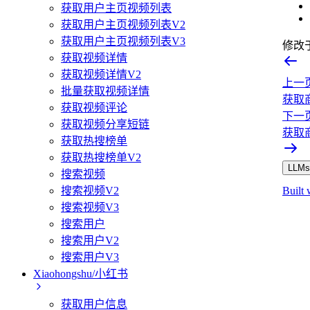
获取用户主页视频列表
获取用户主页视频列表V2
获取用户主页视频列表V3
修改
获取视频详情
获取视频详情V2
上一
批量获取视频详情
获取
获取视频评论
下一
获取视频分享短链
获取
获取热搜榜单
获取热搜榜单V2
LLMs.
搜索视频
搜索视频V2
Built 
搜索视频V3
搜索用户
搜索用户V2
搜索用户V3
Xiaohongshu/小红书
获取用户信息